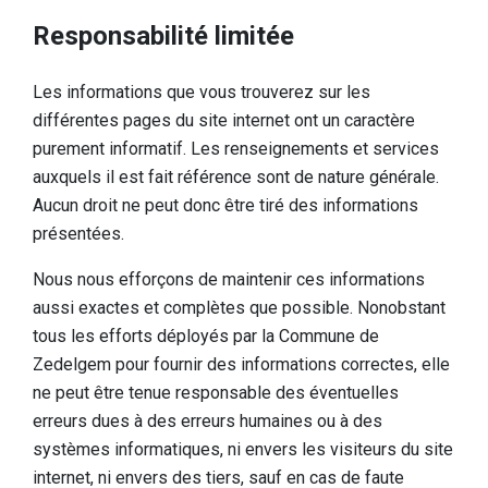
Découvrir
Responsabilité limitée
Nature supérieure européenne
Les informations que vous trouverez sur les
Paysage culturel et historique
différentes pages du site internet ont un caractère
purement informatif. Les renseignements et services
Une histoire fascinante
auxquels il est fait référence sont de nature générale.
Un aperçu des trouvailles
Aucun droit ne peut donc être tiré des informations
présentées.
Livre Joyau caché
Nous nous efforçons de maintenir ces informations
Informations pratiques
aussi exactes et complètes que possible. Nonobstant
Portes de réception
tous les efforts déployés par la Commune de
Zedelgem pour fournir des informations correctes, elle
Aire de jeux
ne peut être tenue responsable des éventuelles
Chiens
erreurs dues à des erreurs humaines ou à des
systèmes informatiques, ni envers les visiteurs du site
Nourriture et boissons
internet, ni envers des tiers, sauf en cas de faute