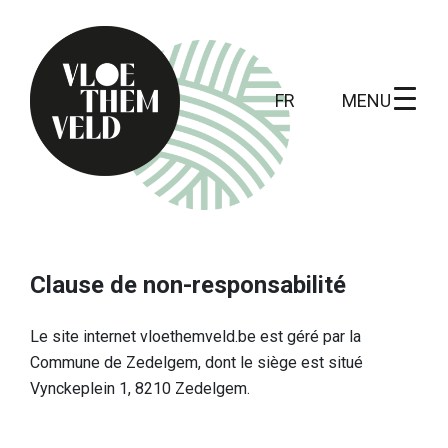
MENU
FR
Home
A faire
Clause de non-responsabilité
Toutes les activités
Le site internet vloethemveld.be est géré par la
Visites guidées
Commune de Zedelgem, dont le siège est situé
Vynckeplein 1, 8210 Zedelgem.
Routes
Kunst in Vloethemveld