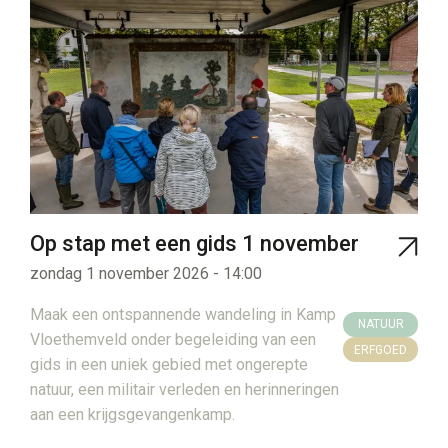
Op stap met een gids 1 november
zondag 1 november 2026 - 14:00
Maak een ontspannende wandeling in Kamp
NATUUR
Vloethemveld onder begeleiding van een
ERFGOED
gids in een uniek gebied met ongerepte
natuur, een militair verleden en herinneringen
aan een krijgsgevangenkamp.