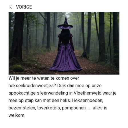
Ontdek
VORIGE
Europese topnatuur
Cultuurhistorisch landschap
Een boeiende geschiedenis
Een blik op de vondsten
Boek Verborgen Parel
Praktische info
Wil je meer te weten te komen over
heksenkruidenweetjes? Duik dan mee op onze
Onthaalpoorten
spookachtige sfeerwandeling in Vloethemveld waar je
Speelzone
mee op stap kan met een heks. Heksenhoeden,
bezemstelen, toverketels, pompoenen, … alles is
Honden
welkom.
Eten & drinken