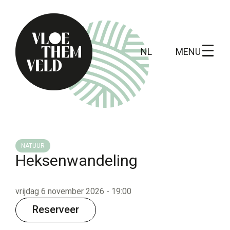
MENU
NL
Home
Te doen
NATUUR
Heksenwandeling
Alle activiteiten
Gidsbeurten
vrijdag 6 november 2026 - 19:00
Routes
Reserveer
Kunst in Vloethemveld