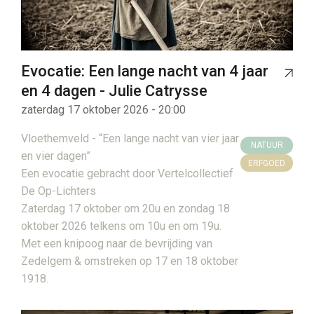
Evocatie: Een lange nacht van 4 jaar
en 4 dagen - Julie Catrysse
zaterdag 17 oktober 2026 - 20:00
Vloethemveld - “Een lange nacht van vier jaar
NATUUR
en vier dagen”
ERFGOED
Een evocatie gebracht door Vertelcollectief
De Op-Lichters
Zaterdag 17 oktober om 20u en zondag 18
oktober 2026 telkens om 10u en om 19u.
Met een knipoog naar de bevrijding van
Zedelgem & omstreken op 17 en 18 oktober
1918.