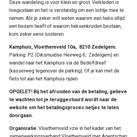
Deze wandeling is voor klein en groot. Verkleden is
Slapen
toegestaan en het is verstandig om een lichtje mee te
Bezienswaardigheden in de regio
nemen. Als je zeker wilt weten waarom een heks altijd
een bezem heeft of waarom heksenkruiden bestaan,
Bereikbaarheid
kom zeker eens luisteren.
Wie zijn wij
Kamphuis, Vloethemveld 10a, 8210 Zedelgem.
Ons gebied
Parking: P2 (Diksmuidse Heirweg 6, Zedelgem) en
wandel naar het Kamphuis via de Bedelfdreef
Wetenschappelijk onderzoek
(kasseiweg tegenover de parking). Of je kan met de
fiets tot aan het Kamphuis rijden.
OPGELET! Bij het afronden van de betaling, gelieve
te wachten tot je teruggestuurd wordt naar de
website om het betalingsproces netjes te laten
doorgaan.
Organisatie
: Vloethemveld vzw in het kader van het
samenwerkingsverband Vloethemveld met Agentschap