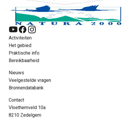
Activiteiten
Het gebied
Praktische info
Bereikbaarheid
Nieuws
Veelgestelde vragen
Bronnendatabank
NL
Contact
Zoeken
Vloethemveld 10a
Supra menu
8210 Zedelgem
Contact
FAQ