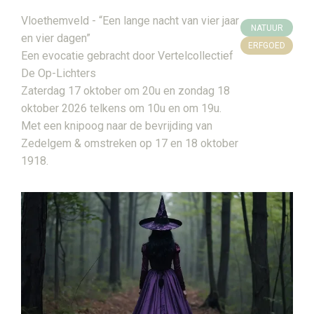
Vloethemveld - “Een lange nacht van vier jaar
NATUUR
en vier dagen”
ERFGOED
Een evocatie gebracht door Vertelcollectief
De Op-Lichters
Zaterdag 17 oktober om 20u en zondag 18
oktober 2026 telkens om 10u en om 19u.
Met een knipoog naar de bevrijding van
Zedelgem & omstreken op 17 en 18 oktober
1918.