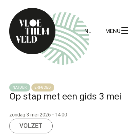
MENU
NL
Home
Te doen
NATUUR
ERFGOED
Op stap met een gids 3 mei
Alle activiteiten
Gidsbeurten
zondag 3 mei 2026 - 14:00
Routes
VOLZET
Kunst in Vloethemveld