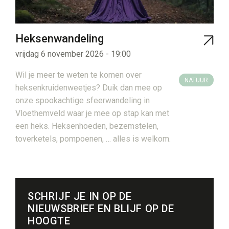
Heksenwandeling
vrijdag 6 november 2026 - 19:00
Wil je meer te weten te komen over
NATUUR
heksenkruidenweetjes? Duik dan mee op
onze spookachtige sfeerwandeling in
Vloethemveld waar je mee op stap kan met
een heks. Heksenhoeden, bezemstelen,
toverketels, pompoenen, … alles is welkom.
SCHRIJF JE IN OP DE
NIEUWSBRIEF EN BLIJF OP DE
HOOGTE