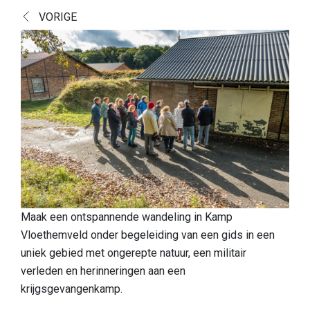
Ontdek
VORIGE
Europese topnatuur
Cultuurhistorisch landschap
Een boeiende geschiedenis
Een blik op de vondsten
Boek Verborgen Parel
Praktische info
Onthaalpoorten
Maak een ontspannende wandeling in Kamp
Vloethemveld onder begeleiding van een gids in een
Speelzone
uniek gebied met ongerepte natuur, een militair
Honden
verleden en herinneringen aan een
krijgsgevangenkamp.
Eten & drinken