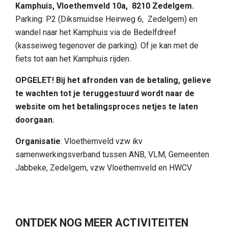
Kamphuis, Vloethemveld 10a, 8210 Zedelgem.
Slapen
Parking: P2 (Diksmuidse Heirweg 6, Zedelgem) en
Bezienswaardigheden in de regio
wandel naar het Kamphuis via de Bedelfdreef
(kasseiweg tegenover de parking). Of je kan met de
Bereikbaarheid
fiets tot aan het Kamphuis rijden.
Wie zijn wij
OPGELET! Bij het afronden van de betaling, gelieve
Ons gebied
te wachten tot je teruggestuurd wordt naar de
website om het betalingsproces netjes te laten
Wetenschappelijk onderzoek
doorgaan.
Organisatie
: Vloethemveld vzw ikv
samenwerkingsverband tussen ANB, VLM, Gemeenten
Jabbeke, Zedelgem, vzw Vloethemveld en HWCV
ONTDEK NOG MEER ACTIVITEITEN