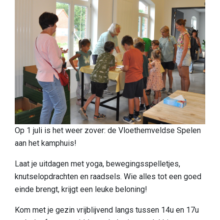
Ontdek
Europese topnatuur
Cultuurhistorisch landschap
Een boeiende geschiedenis
Een blik op de vondsten
Boek Verborgen Parel
Praktische info
Op 1 juli is het weer zover: de Vloethemveldse Spelen
aan het kamphuis!
Onthaalpoorten
Laat je uitdagen met yoga, bewegingsspelletjes,
Speelzone
knutselopdrachten en raadsels. Wie alles tot een goed
Honden
einde brengt, krijgt een leuke beloning!
Eten & drinken
Kom met je gezin vrijblijvend langs tussen 14u en 17u