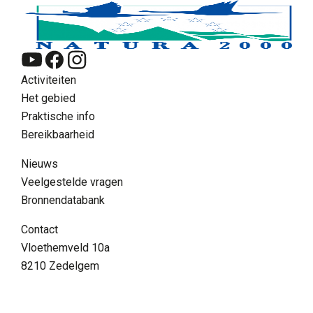
Activiteiten
Het gebied
Praktische info
Bereikbaarheid
Nieuws
Veelgestelde vragen
Bronnendatabank
NL
Contact
Zoeken
Vloethemveld 10a
8210 Zedelgem
Supra menu
Contact
FAQ