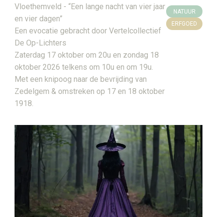
Vloethemveld - “Een lange nacht van vier jaar
NATUUR
en vier dagen”
ERFGOED
Een evocatie gebracht door Vertelcollectief
De Op-Lichters
Zaterdag 17 oktober om 20u en zondag 18
oktober 2026 telkens om 10u en om 19u.
Met een knipoog naar de bevrijding van
Zedelgem & omstreken op 17 en 18 oktober
1918.