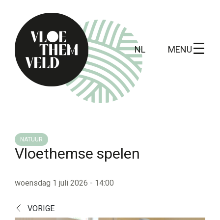
MENU
NL
Home
Te doen
NATUUR
Vloethemse spelen
Alle activiteiten
Gidsbeurten
woensdag 1 juli 2026 - 14:00
Routes
VORIGE
Kunst in Vloethemveld