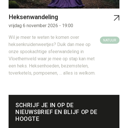
Heksenwandeling
vrijdag 6 november 2026 - 19:00
Wil je meer te weten te komen over
NATUUR
heksenkruidenweetjes? Duik dan mee op
onze spookachtige sfeerwandeling in
Vloethemveld waar je mee op stap kan met
een heks. Heksenhoeden, bezemstelen,
toverketels, pompoenen, … alles is welkom.
SCHRIJF JE IN OP DE
NIEUWSBRIEF EN BLIJF OP DE
HOOGTE