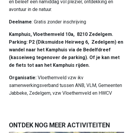
en beleef een namiddag vol plezier, ontdekking en
Slapen
avontuur in de natuur.
Bezienswaardigheden in de regio
Deelname
: Gratis zonder inschrijving
Bereikbaarheid
Kamphuis, Vloethemveld 10a, 8210 Zedelgem.
Wie zijn wij
Parking: P2 (Diksmuidse Heirweg 6, Zedelgem) en
wandel naar het Kamphuis via de Bedelfdreef
Ons gebied
(kasseiweg tegenover de parking). Of je kan met
Wetenschappelijk onderzoek
de fiets tot aan het Kamphuis rijden.
Organisatie:
Vloethemveld vzw ikv
samenwerkingsverband tussen ANB, VLM, Gemeenten
Jabbeke, Zedelgem, vzw Vloethemveld en HWCV
ONTDEK NOG MEER ACTIVITEITEN