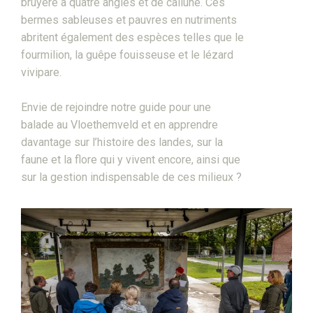
bruyère à quatre angles et de callune. Ces
bermes sableuses et pauvres en nutriments
abritent également des espèces telles que le
fourmilion, la guêpe fouisseuse et le lézard
vivipare.
Envie de rejoindre notre guide pour une
balade au Vloethemveld et en apprendre
davantage sur l’histoire des landes, sur la
faune et la flore qui y vivent encore, ainsi que
sur la gestion indispensable de ces milieux ?