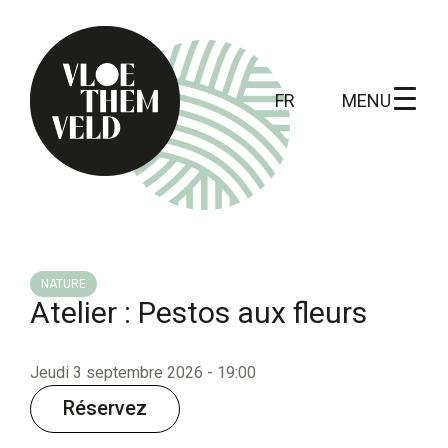
MENU
FR
Home
A faire
NATURE
Atelier : Pestos aux fleurs
Toutes les activités
Visites guidées
Jeudi 3 septembre 2026 - 19:00
Routes
Réservez
Kunst in Vloethemveld