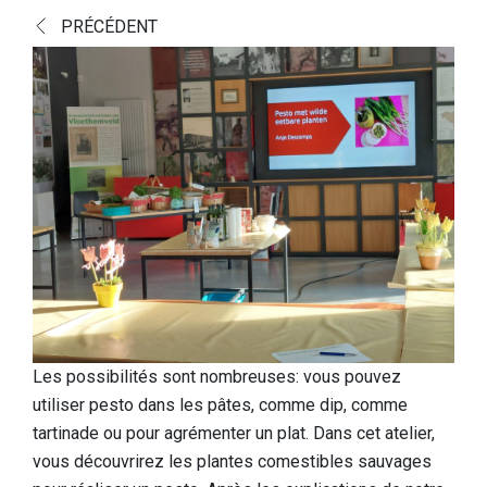
Découvrir
PRÉCÉDENT
Nature supérieure européenne
Paysage culturel et historique
Une histoire fascinante
Un aperçu des trouvailles
Livre Joyau caché
Informations pratiques
Portes de réception
Aire de jeux
Les possibilités sont nombreuses: vous pouvez
utiliser pesto dans les pâtes, comme dip, comme
Chiens
tartinade ou pour agrémenter un plat. Dans cet atelier,
Nourriture et boissons
vous découvrirez les plantes comestibles sauvages