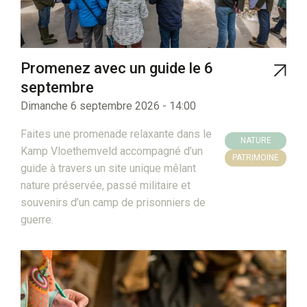
Promenez avec un guide le 6
septembre
Dimanche 6 septembre 2026 - 14:00
Faites une promenade relaxante dans le
NATURE
Kamp Vloethemveld accompagné d’un
PATRIMOINE
guide à travers un site unique mêlant
nature préservée, passé militaire et
souvenirs d’un camp de prisonniers de
guerre.