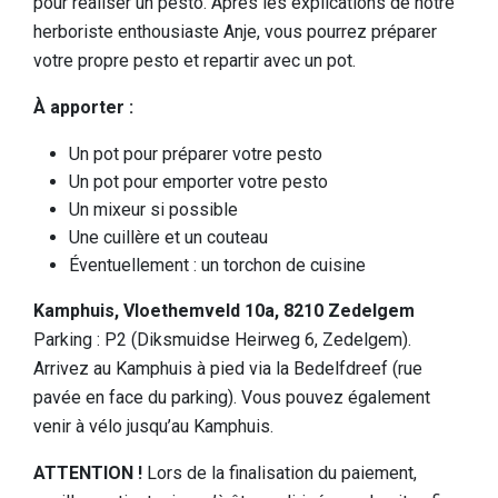
pour réaliser un pesto. Après les explications de notre
Dormir
herboriste enthousiaste Anje, vous pourrez préparer
votre propre pesto et repartir avec un pot.
Lieux d'intérêt dans la région
À apporter :
Accessibilité
Qui sommes-nous
Un pot pour préparer votre pesto
Un pot pour emporter votre pesto
Notre région
Un mixeur si possible
Une cuillère et un couteau
Recherche scientifique
Éventuellement : un torchon de cuisine
Kamphuis, Vloethemveld 10a, 8210 Zedelgem
Parking : P2 (Diksmuidse Heirweg 6, Zedelgem).
Arrivez au Kamphuis à pied via la Bedelfdreef (rue
pavée en face du parking). Vous pouvez également
venir à vélo jusqu’au Kamphuis.
ATTENTION !
Lors de la finalisation du paiement,