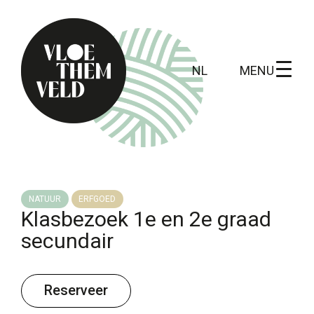
MENU
NL
Home
Te doen
NATUUR
ERFGOED
Klasbezoek 1e en 2e graad
Alle activiteiten
secundair
Gidsbeurten
Routes
Reserveer
Kunst in Vloethemveld