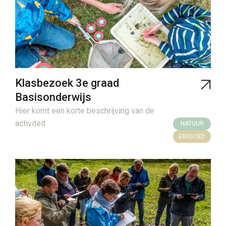
Klasbezoek 3e graad
Basisonderwijs
Hier komt een korte beschrijving van de
activiteit
NATUUR
ERFGOED