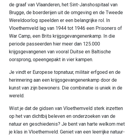
de graaf van Vlaanderen, het Sint-Janshospitaal van
Slapen
Brugge, de boerderijen uit de omgeving en de Tweede
Bezienswaardigheden in de regio
Wereldoorlog speelden er een belangrijke rol. In
Vloethemveld lag van 1944 tot 1946 een Prisoners of
Bereikbaarheid
War Camp, een Brits krijgsgevangenenkamp. In die
Wie zijn wij
periode passeerden hier meer dan 125.000
krijgsgevangenen van vooral Duitse en Baltische
Ons gebied
oorsprong, opeengepakt in vier kampen.
Wetenschappelijk onderzoek
Je vindt er Europese topnatuur, militair erfgoed en de
herinnering aan een krijgsgevangenenkamp door de
kunst van zijn bewoners. Die combinatie is uniek in de
wereld.
Wist je dat de gidsen van Vloethemveld sterk inzetten
op het van dichtbij beleven en onderzoeken van de
natuur en geschiedenis? Je bent van harte welkom met
je klas in Vloethemveld. Geniet van een leerrijke natuur-