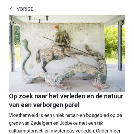
Ontdek
VORIGE
Europese topnatuur
Cultuurhistorisch landschap
Een boeiende geschiedenis
Een blik op de vondsten
Boek Verborgen Parel
Praktische info
Onthaalpoorten
Op zoek naar het verleden en de natuur
Speelzone
van een verborgen parel
Honden
Vloethemveld is een uniek natuur-en bosgebied op de
grens van Zedelgem en Jabbeke met een rijk
Eten & drinken
cultuurhistorisch en mysterieus verleden. Onder meer