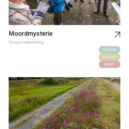
Moordmysterie
Groepswandeling
NATUUR
ERFGOED
KUNST