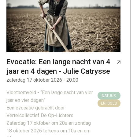
Evocatie: Een lange nacht van 4
jaar en 4 dagen - Julie Catrysse
zaterdag 17 oktober 2026 - 20:00
Vloethemveld - “Een lange nacht van vier
NATUUR
jaar en vier dagen”
ERFGOED
Een evocatie gebracht door
Vertelcollectief De Op-Lichters
Zaterdag 17 oktober om 20u en zondag
18 oktober 2026 telkens om 10u en om