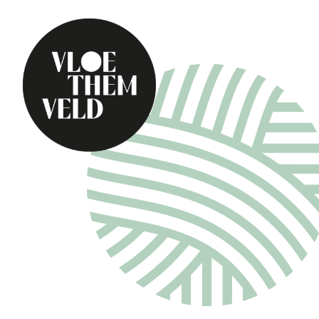
Home
Te doen
Alle activiteiten
Gidsbeurten
Routes
Kunst in Vloethemv