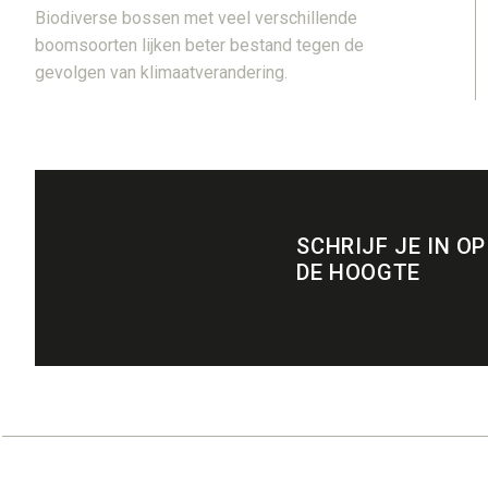
Biodiverse bossen met veel verschillende
boomsoorten lijken beter bestand tegen de
gevolgen van klimaatverandering.
SCHRIJF JE IN OP
DE HOOGTE