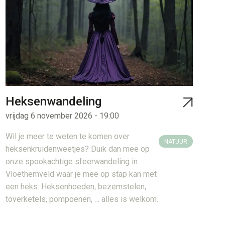
Heksenwandeling
vrijdag 6 november 2026 - 19:00
Wil je meer te weten te komen over
NATUUR
heksenkruidenweetjes? Duik dan mee op
onze spookachtige sfeerwandeling in
Vloethemveld waar je mee op stap kan met
een heks. Heksenhoeden, bezemstelen,
toverketels, pompoenen, … alles is welkom.