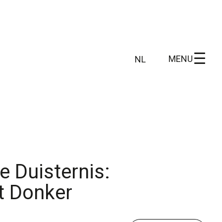
MENU
NL
NL
FR
 info
Wie zijn wij
DE
EN
n
Ons gebied
Wetenschappelijk onderzoek
e Duisternis:
et Donker