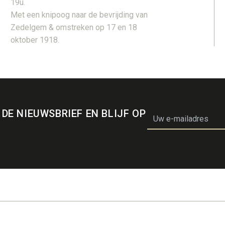
19u.
Met een knipoog naar de bevrijding van
Zedelgem & omstreken op 17 en 18
oktober 1918.
 DE NIEUWSBRIEF EN BLIJF OP
email