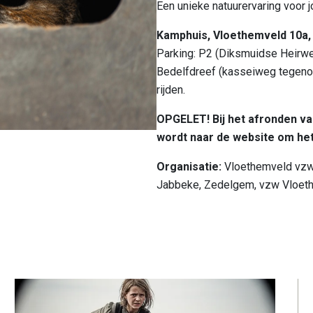
Een unieke natuurervaring voor 
Kamphuis, Vloethemveld 10a
Parking: P2 (Diksmuidse Heirw
Bedelfdreef (kasseiweg tegenove
rijden.
OPGELET! Bij het afronden van
wordt naar de website om het
Organisatie:
Vloethemveld vzw
Jabbeke, Zedelgem, vzw Vloet