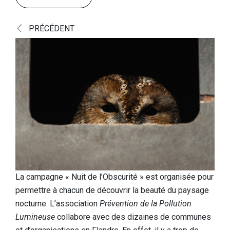
Découvrir
PRÉCÉDENT
Nature supérieure européenne
Paysage culturel et historique
Une histoire fascinante
Un aperçu des trouvailles
Livre Joyau caché
Informations pratiques
Portes de réception
Aire de jeux
La campagne « Nuit de l’Obscurité » est organisée pour
permettre à chacun de découvrir la beauté du paysage
Chiens
nocturne. L’association
Prévention de la Pollution
Lumineuse
collabore avec des dizaines de communes
Nourriture et boissons