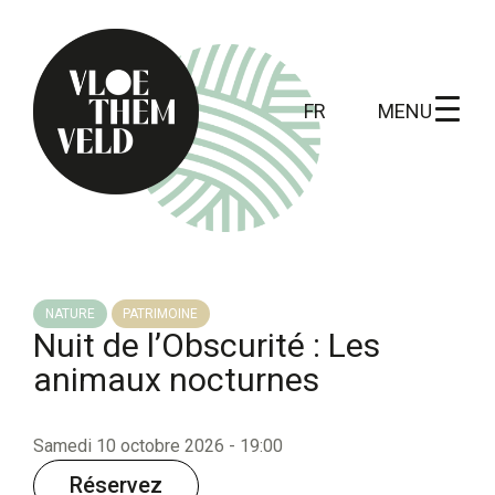
MENU
FR
Home
A faire
NATURE
PATRIMOINE
Nuit de l’Obscurité : Les
Toutes les activités
animaux nocturnes
Visites guidées
Routes
Samedi 10 octobre 2026 - 19:00
Kunst in Vloethemveld
Réservez