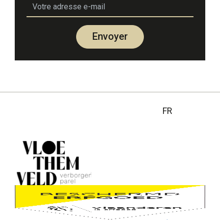
email
Envoyer
FR