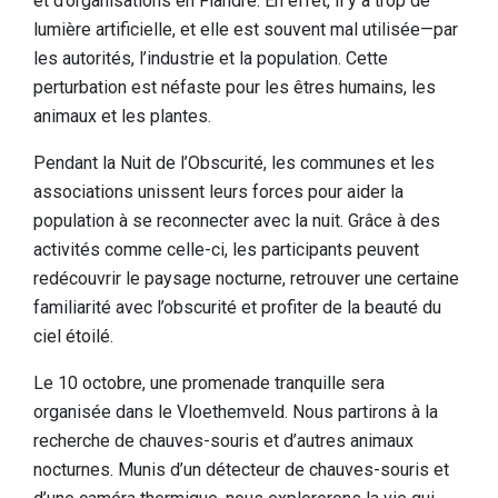
et d’organisations en Flandre. En effet, il y a trop de
Dormir
lumière artificielle, et elle est souvent mal utilisée—par
les autorités, l’industrie et la population. Cette
Lieux d'intérêt dans la région
perturbation est néfaste pour les êtres humains, les
Accessibilité
animaux et les plantes.
Qui sommes-nous
Pendant la Nuit de l’Obscurité, les communes et les
associations unissent leurs forces pour aider la
Notre région
population à se reconnecter avec la nuit. Grâce à des
Recherche scientifique
activités comme celle-ci, les participants peuvent
redécouvrir le paysage nocturne, retrouver une certaine
familiarité avec l’obscurité et profiter de la beauté du
ciel étoilé.
Le 10 octobre, une promenade tranquille sera
organisée dans le Vloethemveld. Nous partirons à la
recherche de chauves-souris et d’autres animaux
nocturnes. Munis d’un détecteur de chauves-souris et