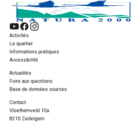
Activités
Le quartier
Informations pratiques
Accessibilité
Actualités
Foire aux questions
Base de données sources
FR
Contact
Chercher
Vloethemveld 10a
8210 Zedelgem
Supra menu
Contact
FAQ
Bénévole