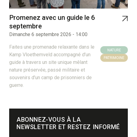
Promenez avec un guide le 6
septembre
Dimanche 6 septembre 2026 - 14:00
Faites une promenade relaxante dans le
NATURE
Kamp Vloethemveld accompagné d’un
PATRIMOINE
guide à travers un site unique mêlant
nature préservée, passé militaire et
souvenirs d’un camp de prisonniers de
guerre.
ABONNEZ-VOUS À LA
NEWSLETTER ET RESTEZ INFORMÉ