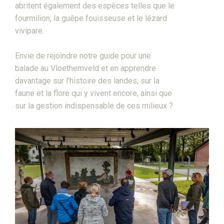
abritent également des espèces telles que le
fourmilion, la guêpe fouisseuse et le lézard
vivipare.
Envie de rejoindre notre guide pour une
balade au Vloethemveld et en apprendre
davantage sur l’histoire des landes, sur la
faune et la flore qui y vivent encore, ainsi que
sur la gestion indispensable de ces milieux ?