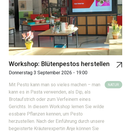
Workshop: Blütenpestos herstellen
Donnerstag 3 September 2026 - 19:00
Mit Pesto kann man so vieles machen – man
NATUR
kann es in Pasta verwenden, als Dip, als
Brotaufstrich oder zum Verfeinern eines
Gerichts. In diesem Workshop lernen Sie wilde
essbare Pflanzen kennen, um Pesto
herzustellen. Nach der Einführung durch unsere
begeisterte Kräuterexpertin Anje können Sie