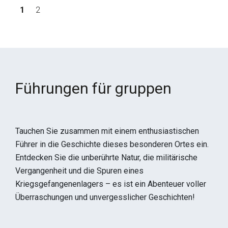
Seitennummerierung
1
2
Aktuelle Seite
Seite
Führungen für gruppen
Tauchen Sie zusammen mit einem enthusiastischen
Führer in die Geschichte dieses besonderen Ortes ein.
Entdecken Sie die unberührte Natur, die militärische
Vergangenheit und die Spuren eines
Kriegsgefangenenlagers – es ist ein Abenteuer voller
Überraschungen und unvergesslicher Geschichten!