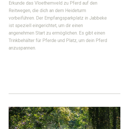
Erkunde das Vloethemveld zu Pferd auf den
Reitwegen, die dich an dem Heideturm
vorbeiführen. Der Empfangsparkplatz in Jabbeke
ist speziell eingerichtet, um dir einen
angenehmen Start zu ermöglichen. Es gibt einen
Trinkbehälter für Pferde und Platz, um dein Pferd
anzuspannen.