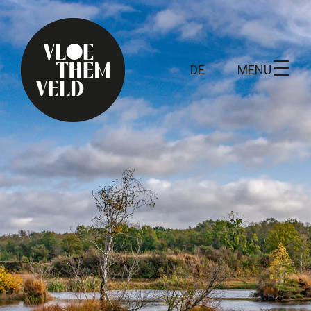
MENU
DE
Home
Zu erledigen
Alle Aktivitäten
Führungen
Routen
Kunst in Vloethemveld