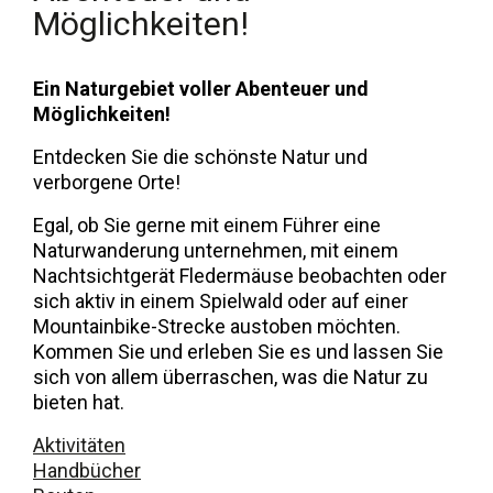
Möglichkeiten!
Übernachten
Sehenswürdigkeiten in der Region
Ein Naturgebiet voller Abenteuer und
Erreichbarkeit
Möglichkeiten!
Wer wir sind
Entdecken Sie die schönste Natur und
verborgene Orte!
Unser Gebiet
Egal, ob Sie gerne mit einem Führer eine
Wissenschaftliche Forschung
Naturwanderung unternehmen, mit einem
Nachtsichtgerät Fledermäuse beobachten oder
sich aktiv in einem Spielwald oder auf einer
Mountainbike-Strecke austoben möchten.
Kommen Sie und erleben Sie es und lassen Sie
sich von allem überraschen, was die Natur zu
bieten hat.
Aktivitäten
Handbücher