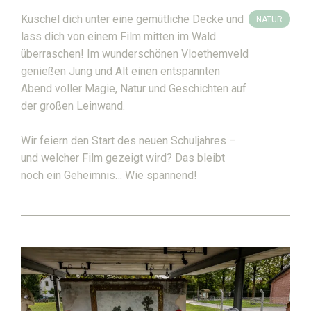
Kuschel dich unter eine gemütliche Decke und
NATUR
lass dich von einem Film mitten im Wald
überraschen! Im wunderschönen Vloethemveld
genießen Jung und Alt einen entspannten
Abend voller Magie, Natur und Geschichten auf
der großen Leinwand.
Wir feiern den Start des neuen Schuljahres –
und welcher Film gezeigt wird? Das bleibt
noch ein Geheimnis… Wie spannend!