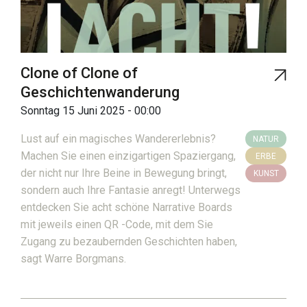
Clone of Clone of
Geschichtenwanderung
Sonntag 15 Juni 2025 - 00:00
Lust auf ein magisches Wandererlebnis?
NATUR
Machen Sie einen einzigartigen Spaziergang,
ERBE
der nicht nur Ihre Beine in Bewegung bringt,
KUNST
sondern auch Ihre Fantasie anregt! Unterwegs
entdecken Sie acht schöne Narrative Boards
mit jeweils einen QR -Code, mit dem Sie
Zugang zu bezaubernden Geschichten haben,
sagt Warre Borgmans.