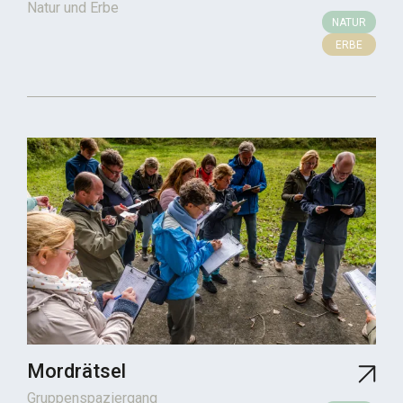
Natur und Erbe
NATUR
ERBE
Mordrätsel
Gruppenspaziergang