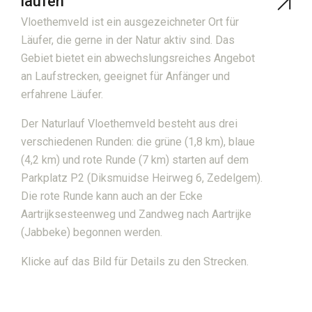
laufen
Vloethemveld ist ein ausgezeichneter Ort für
Läufer, die gerne in der Natur aktiv sind. Das
Gebiet bietet ein abwechslungsreiches Angebot
an Laufstrecken, geeignet für Anfänger und
erfahrene Läufer.
Der Naturlauf Vloethemveld besteht aus drei
verschiedenen Runden: die grüne (1,8 km), blaue
DE
(4,2 km) und rote Runde (7 km) starten auf dem
Suchen
Parkplatz P2 (Diksmuidse Heirweg 6, Zedelgem).
Die rote Runde kann auch an der Ecke
Supra menu
Kontakt
Aartrijksesteenweg und Zandweg nach Aartrijke
FAQ
(Jabbeke) begonnen werden.
Freiwilliger
Klicke auf das Bild für Details zu den Strecken.
Nachrichten