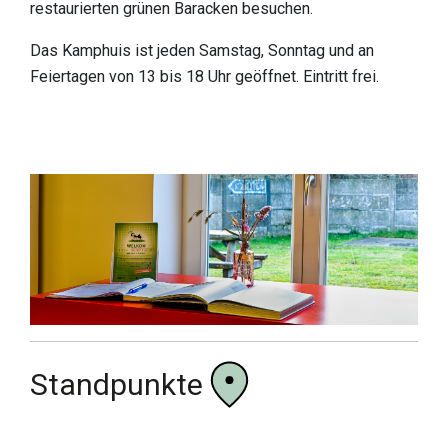
restaurierten grünen Baracken besuchen.
Übernachten
Das Kamphuis ist jeden Samstag, Sonntag und an
Sehenswürdigkeiten in der Region
Feiertagen von 13 bis 18 Uhr geöffnet. Eintritt frei.
Erreichbarkeit
Wer wir sind
Unser Gebiet
Wissenschaftliche Forschung
Standpunkte