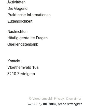
Aktivitäten
Die Gegend
Praktische Informationen
Zugänglichkeit
Nachrichten
Häufig gestellte Fragen
Quellendatenbank
DE
Kontakt
Suchen
Vloethemveld 10a
8210 Zedelgem
Supra menu
Kontakt
FAQ
Freiwilliger
Nachrichten
© Vloethemveld |
Privacy
-
Disclaimer
comma
website by
, brand strategists