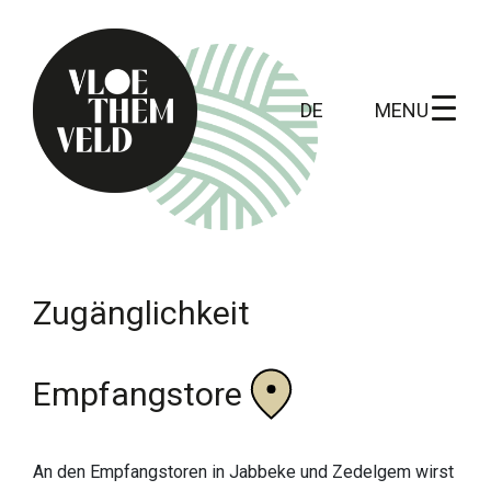
MENU
DE
Home
Zu erledigen
Zugänglichkeit
Alle Aktivitäten
Führungen
Empfangstore
Routen
Kunst in Vloethemveld
An den Empfangstoren in Jabbeke und Zedelgem wirst