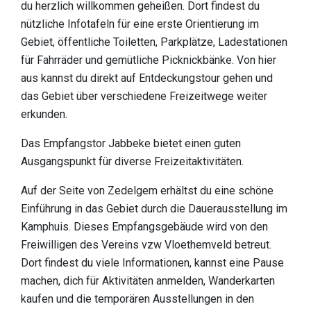
du herzlich willkommen geheißen. Dort findest du
entdecken
nützliche Infotafeln für eine erste Orientierung im
Europäische Spitzen-Natur
Gebiet, öffentliche Toiletten, Parkplätze, Ladestationen
für Fahrräder und gemütliche Picknickbänke. Von hier
Kulturhistorische Landschaft
aus kannst du direkt auf Entdeckungstour gehen und
das Gebiet über verschiedene Freizeitwege weiter
Eine faszinierende Geschichte
erkunden.
Ein Blick auf die Funde
Das Empfangstor Jabbeke bietet einen guten
Buch Verborgene Perle
Ausgangspunkt für diverse Freizeitaktivitäten.
Praktische info
Auf der Seite von Zedelgem erhältst du eine schöne
Empfangstore
Einführung in das Gebiet durch die Dauerausstellung im
Kamphuis. Dieses Empfangsgebäude wird von den
Spielzone
Freiwilligen des Vereins vzw Vloethemveld betreut.
Dort findest du viele Informationen, kannst eine Pause
Hunde
machen, dich für Aktivitäten anmelden, Wanderkarten
Essen & Trinken
kaufen und die temporären Ausstellungen in den