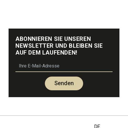
Ja, das ist möglich. Geben Sie dies bei Ihrer Führung
an. Die Kosten betragen 20 Euro pro Stunde für den
betreuenden Freiwilligen.
ABONNIEREN SIE UNSEREN
NEWSLETTER UND BLEIBEN SIE
AUF DEM LAUFENDEN!
email
Senden
DE