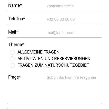
Übernachten
Name*
Sehenswürdigkeiten in der Region
Telefon*
Erreichbarkeit
Mail*
Wer wir sind
Unser Gebiet
Thema*
ALLGEMEINE FRAGEN
Wissenschaftliche Forschung
AKTIVITÄTEN UND RESERVIERUNGEN
FRAGEN ZUM NATURSCHUTZGEBIET
Frage*