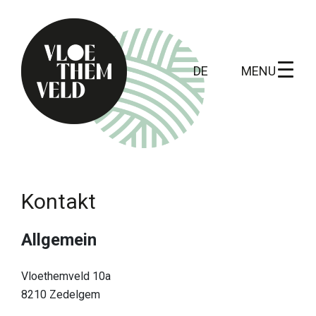
MENU
DE
Home
Zu erledigen
Kontakt
Alle Aktivitäten
Allgemein
Führungen
Routen
Vloethemveld 10a
8210 Zedelgem
Kunst in Vloethemveld