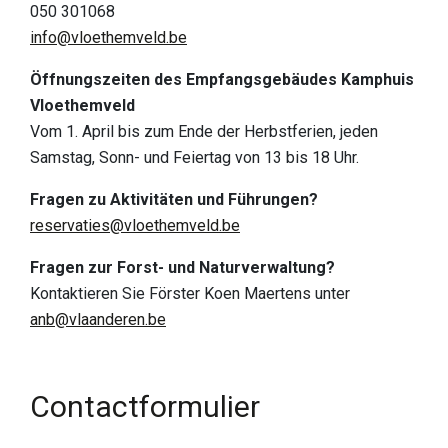
050 301068
entdecken
info@vloethemveld.be
Europäische Spitzen-Natur
Öffnungszeiten des Empfangsgebäudes Kamphuis
Kulturhistorische Landschaft
Vloethemveld
Vom 1. April bis zum Ende der Herbstferien, jeden
Eine faszinierende Geschichte
Samstag, Sonn- und Feiertag von 13 bis 18 Uhr.
Ein Blick auf die Funde
Fragen zu Aktivitäten und Führungen?
Buch Verborgene Perle
reservaties@vloethemveld.be
Praktische info
Fragen zur Forst- und Naturverwaltung?
Kontaktieren Sie Förster Koen Maertens unter
Empfangstore
anb@vlaanderen.be
Spielzone
Hunde
Contactformulier
Essen & Trinken