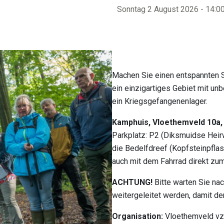
Sonntag 2 August 2026 - 14:0
Sehenswürdigke
Erreichbarkeit
Machen Sie einen entspannten 
ein einzigartiges Gebiet mit unb
ein Kriegsgefangenenlager.
Kamphuis, Vloethemveld 10a
Parkplatz: P2 (Diksmuidse Hei
die Bedelfdreef (Kopfsteinpflas
auch mit dem Fahrrad direkt zu
ACHTUNG!
Bitte warten Sie na
weitergeleitet werden, damit d
Organisation:
Vloethemveld vz