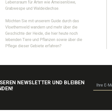
Lebensraum für Arten wie Ameisenlöwe,
Grabwespe und Waldeidechse.
Möchten Sie mit unserem Guide durch das
Vloethemveld wandern und mehr über die
Geschichte der Heide, die hier heute noch
lebenden Tiere und Pflanzen sowie über die
Pflege dieser Gebiete erfahren?
NSEREN NEWSLETTER UND BLEIBEN
email
NDEN!