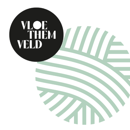
Home
Zu erledigen
Alle Aktivitäten
Führungen
Routen
Kunst in Vloethemv