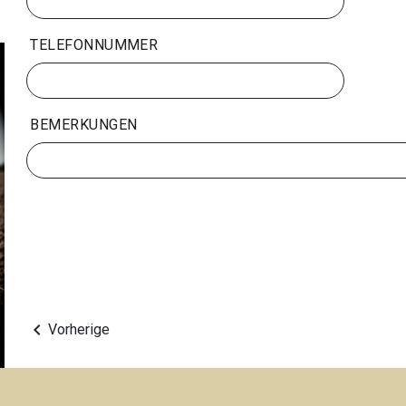
TELEFONNUMMER
BEMERKUNGEN
keyboard_arrow_left
Vorherige